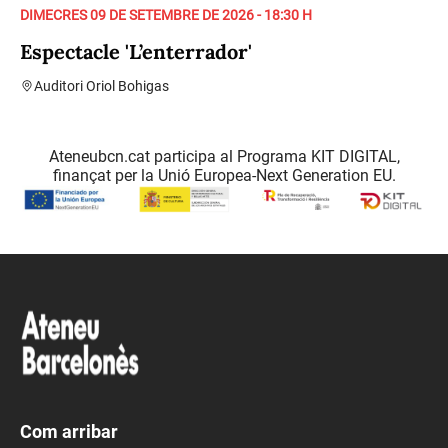
DIMECRES 09 DE SETEMBRE DE 2026 - 18:30 H
Espectacle 'L’enterrador'
Auditori Oriol Bohigas
Ateneubcn.cat participa al Programa KIT DIGITAL,
finançat per la Unió Europea-Next Generation EU.
Com arribar