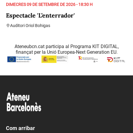
DIMECRES 09 DE SETEMBRE DE 2026 - 18:30 H
Espectacle 'L’enterrador'
Auditori Oriol Bohigas
Ateneubcn.cat participa al Programa KIT DIGITAL,
finançat per la Unió Europea-Next Generation EU.
Com arribar