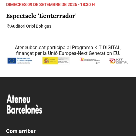
DIMECRES 09 DE SETEMBRE DE 2026 - 18:30 H
Espectacle 'L’enterrador'
Auditori Oriol Bohigas
Ateneubcn.cat participa al Programa KIT DIGITAL,
finançat per la Unió Europea-Next Generation EU.
Com arribar