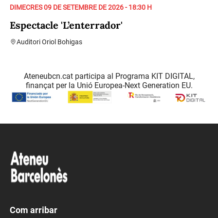
DIMECRES 09 DE SETEMBRE DE 2026 - 18:30 H
Espectacle 'L’enterrador'
Auditori Oriol Bohigas
Ateneubcn.cat participa al Programa KIT DIGITAL,
finançat per la Unió Europea-Next Generation EU.
Com arribar