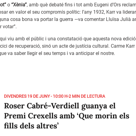
ot”
o
“Xènia”
, amb què debaté fins i tot amb Eugeni d’Ors recla
posar en valor el seu compromís polític: l’any 1932, Karr va liderar
alguna cosa bona va portar la guerra —va comentar Lluïsa Julià
r votar”.
oqui viu amb el públic i una constatació que aquesta nova edici
ici de recuperació, sinó un acte de justícia cultural. Carme Kar
ue va saber llegir el seu temps i va anticipar el nostre.
DIVENDRES 19 DE JUNY - 10:00 H
-
2 MIN DE LECTURA
Roser Cabré-Verdiell guanya el
Premi Crexells amb ‘Que morin els
fills dels altres’