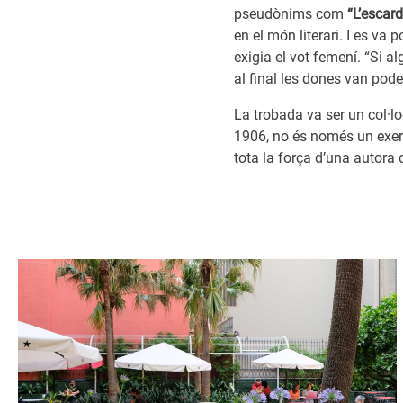
pseudònims com
“L’escard
en el món literari. I es va 
exigia el vot femení. “Si 
al final les dones van pode
La trobada va ser un col·l
1906, no és només un exerc
tota la força d’una autora q