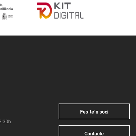
Fes-te´n soci
23:30h
Contacte