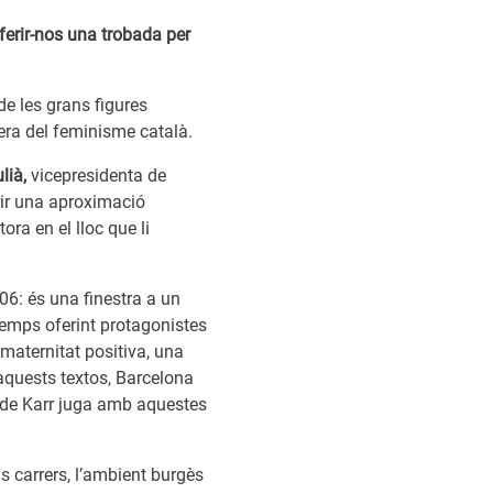
oferir-nos una trobada per
de les grans figures
onera del feminisme català.
ulià,
vicepresidenta de
erir una aproximació
tora en el lloc que li
06: és una finestra a un
emps oferint protagonistes
 maternitat positiva, una
d’aquests textos, Barcelona
a de Karr juga amb aquestes
s carrers, l’ambient burgès