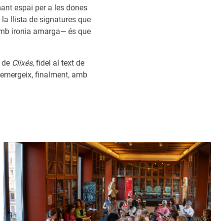
mant espai per a les dones
 la llista de signatures que
 amb ironia amarga— és que
ó de
Clixés
, fidel al text de
r emergeix, finalment, amb