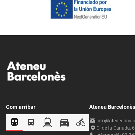
Com arribar
Ateneu Barcelonè
info@ateneubcn.c
C. de la Canuda, 