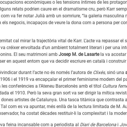
preocupacions econòmiques o les tensions íntimes de les protago
Alguns relats podrien caure en el dramatisme cru, però Karr sem
, com va fer notar Julià amb un somriure, “la galeria masculina n
n els negocis, incapaços de veure la dona com a persona per co
itat cal mirar la trajectòria vital de Karr. L’acte va repassar el 
a créixer envoltada d’un ambient totalment literari i per una in
celonins. El seu matrimoni amb
Josep M. de Lasarte
la va acostar
a ser en aquest entorn que va decidir escriure en català i construi
ivindicar durant l’acte no és només l’autora de
Clixés
, sinó una
l 1906 i el 1919 va encapçalar el primer feminisme modern del pa
les conferències a l’Ateneu Barcelonès amb el títol
Cultura feme
dada el 1910. Però la seva gran sort va ser dirigir la mítica revis
 dones artistes de Catalunya. Una tasca titànica que contrasta am
. Tal com es va apuntar, més enllà de la lectura limitada de M. 
ervador, ha costat dècades restituir-li la complexitat i la modern
va feina incansable com a periodista al
Diari de Barcelona
i
Jov