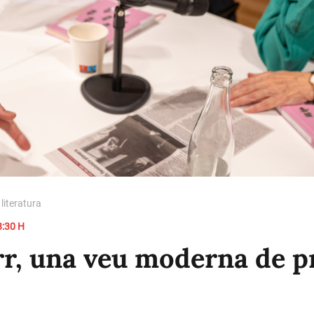
 literatura
:30 H
r, una veu moderna de pr