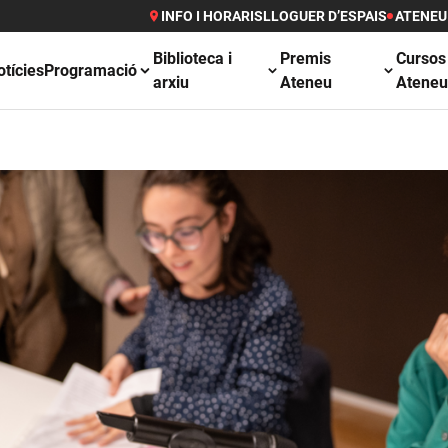
INFO I HORARIS
LLOGUER D’ESPAIS
ATENEU
Biblioteca i
Premis
Cursos
otícies
Programació
arxiu
Ateneu
Atene