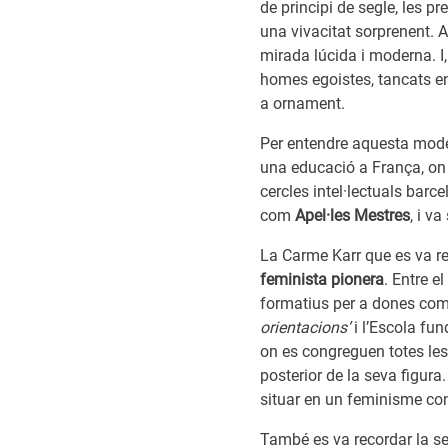
de principi de segle, les 
una vivacitat sorprenent. 
mirada lúcida i moderna. I
homes egoistes, tancats e
a ornament.
Per entendre aquesta modern
una educació a França, on v
cercles intel·lectuals bar
com
Apel·les Mestres
, i v
La Carme Karr que es va re
feminista pionera
. Entre e
formatius per a dones com 
orientacions’
i l’Escola fun
on es congreguen totes les
posterior de la seva figura
situar en un feminisme cons
També es va recordar la se