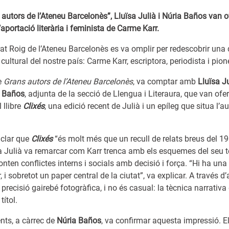
 autors de l’Ateneu Barcelonès”, Lluïsa Julià i Núria Baños van 
’aportació literària i feminista de Carme Karr.
at Roig de l’Ateneu Barcelonès es va omplir per redescobrir una 
 cultural del nostre país: Carme Karr, escriptora, periodista i pi
le
Grans autors de l’Ateneu Barcelonès
, va comptar amb
Lluïsa J
a Baños
, adjunta de la secció de Llengua i Literaura, que van of
 llibre
Clixés
, una edició recent de Julià i un epíleg que situa l’au
 clar que
Clixés
“és molt més que un recull de relats breus del 19
a Julià va remarcar com Karr trenca amb els esquemes del seu t
nten conflictes interns i socials amb decisió i força. “Hi ha una
 i sobretot un paper central de la ciutat”, va explicar. A través 
precisió gairebé fotogràfica, i no és casual: la tècnica narrativ
títol.
nts, a càrrec de
Núria Baños
, va confirmar aquesta impressió. El