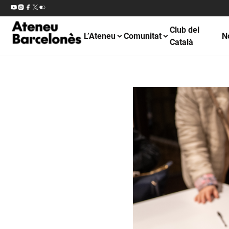
Club del
L’Ateneu
Comunitat
N
Català