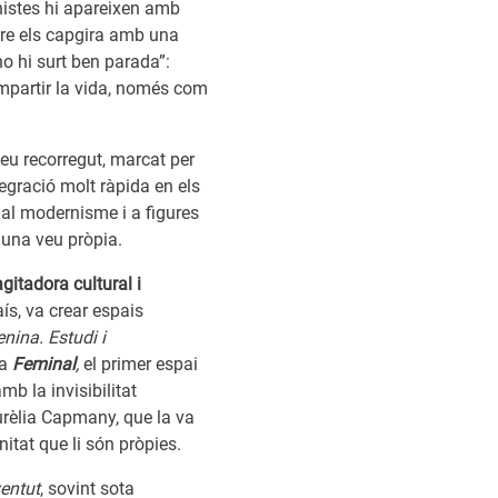
nistes hi apareixen amb
pre els capgira amb una
o hi surt ben parada”:
mpartir la vida, només com
seu recorregut, marcat per
tegració molt ràpida en els
 al modernisme i a figures
r una veu pròpia.
agitadora cultural i
ís, va crear espais
nina. Estudi i
ta
Feminal
,
el primer espai
b la invisibilitat
Aurèlia Capmany, que la va
itat que li són pròpies.
entut
, sovint sota