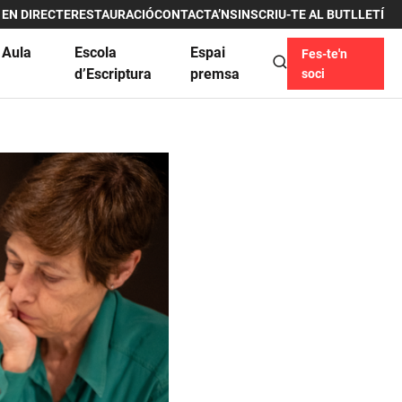
 EN DIRECTE
RESTAURACIÓ
CONTACTA’NS
INSCRIU-TE AL BUTLLETÍ
 Aula
Escola
Espai
Fes-te'n
u
d’Escriptura
premsa
soci