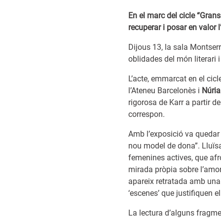
En el marc del cicle “Grans
recuperar i posar en valor l
Dijous 13, la sala Montserr
oblidades del món literari i
L’acte, emmarcat en el cic
l’Ateneu Barcelonès i
Núri
rigorosa de Karr a partir del
correspon.
Amb l’exposició va quedar
nou model de dona”. Lluïs
femenines actives, que afro
mirada pròpia sobre l’amor,
apareix retratada amb una 
‘escenes’ que justifiquen el 
La lectura d’alguns fragme