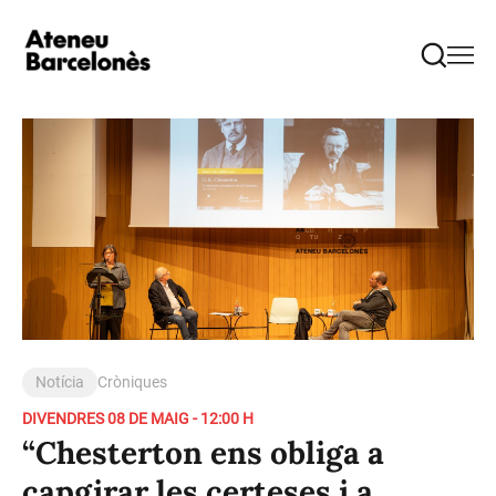
Notícia
Cròniques
DIVENDRES 08 DE MAIG - 12:00 H
“Chesterton ens obliga a
capgirar les certeses i a