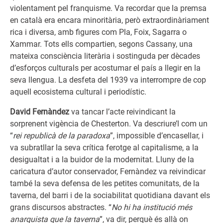
violentament pel franquisme. Va recordar que la premsa
en català era encara minoritària, però extraordinàriament
rica i diversa, amb figures com Pla, Foix, Sagarra o
Xammar. Tots ells compartien, segons Cassany, una
mateixa consciència literària i sostinguda per dècades
d’esforços culturals per acostumar el país a llegir en la
seva llengua. La desfeta del 1939 va interrompre de cop
aquell ecosistema cultural i periodístic.
David Fernàndez
va tancar l’acte reivindicant la
sorprenent vigència de Chesterton. Va descriure’l com un
“
rei republicà de la paradoxa
”, impossible d’encasellar, i
va subratllar la seva crítica ferotge al capitalisme, a la
desigualtat i a la buidor de la modernitat. Lluny de la
caricatura d’autor conservador, Fernàndez va reivindicar
també la seva defensa de les petites comunitats, de la
taverna, del barri i de la sociabilitat quotidiana davant els
grans discursos abstractes. “
No hi ha institució més
anarquista que la taverna
”, va dir, perquè és allà on