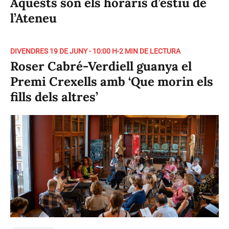
Aquests són els horaris d’estiu de
l’Ateneu
DIVENDRES 19 DE JUNY - 10:00 H
-
2 MIN DE LECTURA
Roser Cabré-Verdiell guanya el
Premi Crexells amb ‘Que morin els
fills dels altres’