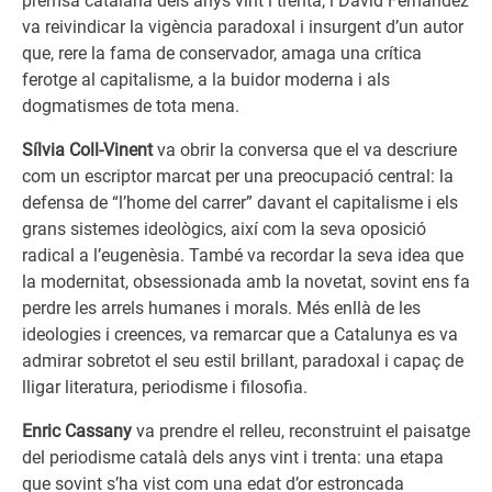
premsa catalana dels anys vint i trenta; i David Fernàndez
va reivindicar la vigència paradoxal i insurgent d’un autor
que, rere la fama de conservador, amaga una crítica
ferotge al capitalisme, a la buidor moderna i als
dogmatismes de tota mena.
Sílvia Coll-Vinent
va obrir la conversa que el va descriure
com un escriptor marcat per una preocupació central: la
defensa de “l’home del carrer” davant el capitalisme i els
grans sistemes ideològics, així com la seva oposició
radical a l’eugenèsia. També va recordar la seva idea que
la modernitat, obsessionada amb la novetat, sovint ens fa
perdre les arrels humanes i morals. Més enllà de les
ideologies i creences, va remarcar que a Catalunya es va
admirar sobretot el seu estil brillant, paradoxal i capaç de
lligar literatura, periodisme i filosofia.
Enric Cassany
va prendre el relleu, reconstruint el paisatge
del periodisme català dels anys vint i trenta: una etapa
que sovint s’ha vist com una edat d’or estroncada