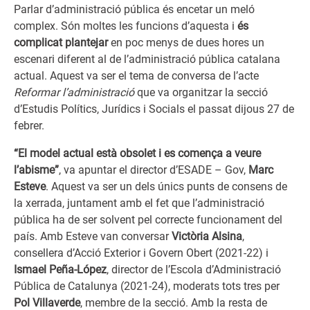
Parlar d’administració pública és encetar un meló
complex. Són moltes les funcions d’aquesta i
és
complicat plantejar
en poc menys de dues hores un
escenari diferent al de l’administració pública catalana
actual. Aquest va ser el tema de conversa de l’acte
Reformar l’administració
que va organitzar la secció
d’Estudis Polítics, Jurídics i Socials el passat dijous 27 de
febrer.
“El model actual està obsolet i es comença a veure
l’abisme”
, va apuntar el director d’ESADE – Gov,
Marc
Esteve
. Aquest va ser un dels únics punts de consens de
la xerrada, juntament amb el fet que l’administració
pública ha de ser solvent pel correcte funcionament del
país. Amb Esteve van conversar
Victòria Alsina
,
consellera d’Acció Exterior i Govern Obert (2021-22) i
Ismael Peña-López
, director de l’Escola d’Administració
Pública de Catalunya (2021-24), moderats tots tres per
Pol Villaverde
, membre de la secció. Amb la resta de