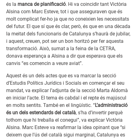
és la
manca de planificació
. Hi va coincidir tant Victòria
Alsina com Marc Esteve, tot i que asseguraven que és
molt complicat fer-ho ja que no coneixien les necessitats
del futur. El que sí que és clar, però, és que en una dècada
la meitat dels funcionaris de Catalunya s’haurà de jubilar,
i aquest, creuen, pot ser un bon horitzó per fer aquesta
transformació. Això, sumat a la feina de la CETRA,
donava esperança a Alsina a dir que esperava que els
canvis “es comencin a veure aviat”.
Aquest és un dels actes que es va marcar la secció
d’Estudis Polítics Jurídics i Socials en començar el seu
mandat, va explicar l’adjunta de la secció Marta Aldomà
en iniciar l’acte. El tema és cabdal i el repte és majúscul
en molts sentits. També en el lingüístic. “
L’administració
és un dels estendards del català
, s’ha d’invertir perquè
tothom que hi treballa el conegui”, va explicar Victòria
Alsina. Marc Esteve va reafirmar la idea opinant que “si
deixem que l’ús del català sigui marginal, Catalunya es