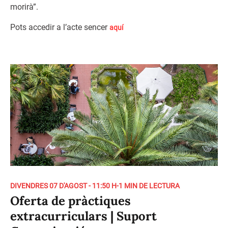
morirà”.
Pots accedir a l’acte sencer
aquí
DIVENDRES 07 D'AGOST - 11:50 H
-
1 MIN DE LECTURA
Oferta de pràctiques
extracurriculars | Suport