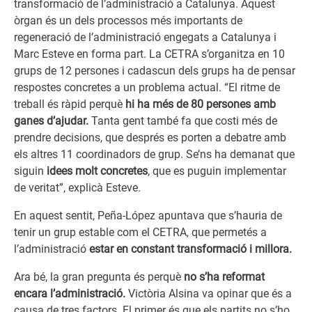
transformació de l’administració a Catalunya. Aquest
òrgan és un dels processos més importants de
regeneració de l’administració engegats a Catalunya i
Marc Esteve en forma part. La CETRA s’organitza en 10
grups de 12 persones i cadascun dels grups ha de pensar
respostes concretes a un problema actual. “El ritme de
treball és ràpid perquè
hi ha més de 80 persones amb
ganes d’ajudar.
Tanta gent també fa que costi més de
prendre decisions, que després es porten a debatre amb
els altres 11 coordinadors de grup. Se’ns ha demanat que
siguin
idees molt concretes
, que es puguin implementar
de veritat”, explicà Esteve.
En aquest sentit, Peña-López apuntava que s’hauria de
tenir un grup estable com el CETRA, que permetés a
l’administració
estar en constant transformació i millora.
Ara bé, la gran pregunta és perquè
no s’ha reformat
encara l’administració.
Victòria Alsina va opinar que és a
causa de tres factors. El primer és que els partits no s’ho