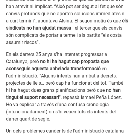
han atrevit ni implicat. “Això pot ser degut al fet que són
canvis profunds que no aporten solucions immediates ni
a curt termini”, apuntava Alsina. El segon motiu és que
els
sindicats no han ajudat massa
i el tercer que els canvis
són complicats de portar a terme i als partits “els costa
assumir riscos”.
En els darrers 25 anys s’ha intentat progressar a
Catalunya, però
no hi ha hagut cap proposta que
aconseguís aquesta anhelada transformació
en
l’administració. “Alguns intents han arribat a decrets,
projectes de lleis… però cap ha funcionat del tot. També
hi ha hagut dues grans planificacions però que
no han
tingut el suport necessari
”, repassà Ismael Peña López.
Ho va explicar a través d’una confusa cronologia
(intencionadament) on s’hi veuen tots els intents del
darrer quart de segle.
Un dels problemes candents de l’administració catalana