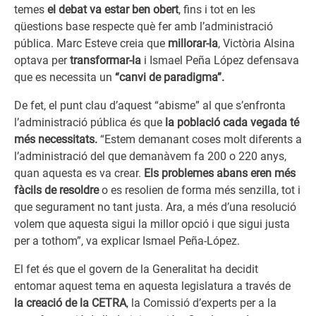
temes
el debat va estar ben obert
, fins i tot en les
qüestions base respecte què fer amb l’administració
pública. Marc Esteve creia que
millorar-la
, Victòria Alsina
optava per
transformar-la
i Ismael Peña López defensava
que es necessita un
“canvi de paradigma”.
De fet, el punt clau d’aquest “abisme” al que s’enfronta
l’administració pública és que
la població cada vegada té
més necessitats.
“Estem demanant coses molt diferents a
l’administració del que demanàvem fa 200 o 220 anys,
quan aquesta es va crear.
Els problemes abans eren més
fàcils de resoldre
o es resolien de forma més senzilla, tot i
que segurament no tant justa. Ara, a més d’una resolució
volem que aquesta sigui la millor opció i que sigui justa
per a tothom”, va explicar Ismael Peña-López.
El fet és que el govern de la Generalitat ha decidit
entomar aquest tema en aquesta legislatura a través de
la creació de la CETRA
, la Comissió d’experts per a la