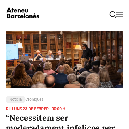
Notícia
Cròniques
DILLUNS 23 DE FEBRER - 00:00 H
“Necessitem ser
moderadament infeliços per