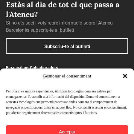
Estàs al dia de tot el que passa a
l'Ateneu?
Si no ets soci i vols rebre informació sobre l'Ateneu
Barcelonès subscriu-te al butlletí
Subscriu-te al butlletí
Finançat per
Col·laboradors
Gestionar el consentiment
Amb el suport
Per oferir les millors experiències, utilitzem tecnologies com ara galetes per
emmagatzemar i/o accedir a la informació del dispositiu. Donar el consentiment a
aquestes tecnologies ens permetrà processar dades com ara el comportament de
navegació o identificadors únics en aquest lloc. No consentir o retirar el consentiment,
pot afectar negativament determinades característiques i funcions.
© Ateneu Barcelonès, 2026. Tots els drets reservats
Accepta