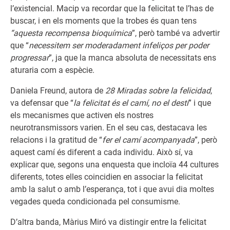
l’existencial. Macip va recordar que la felicitat te l’has de
buscar, i en els moments que la trobes és quan tens
“aquesta recompensa bioquímica
”, però també va advertir
que “
necessitem ser moderadament infeliços per poder
progressar
”, ja que la manca absoluta de necessitats ens
aturaria com a espècie.
Daniela Freund, autora de
28 Miradas sobre la felicidad
,
va defensar que “
la felicitat és el camí, no el destí
” i que
els mecanismes que activen els nostres
neurotransmissors varien. En el seu cas, destacava les
relacions i la gratitud de “
fer el camí acompanyada
”, però
aquest camí és diferent a cada individu. Això sí, va
explicar que, segons una enquesta que incloïa 44 cultures
diferents, totes elles coincidien en associar la felicitat
amb la salut o amb l’esperança, tot i que avui dia moltes
vegades queda condicionada pel consumisme.
D’altra banda, Màrius Miró va distingir entre la felicitat