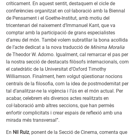
críticament. En aquest sentit, destaquem el cicle de
conferències organitzat en col·laboració amb la Biennal
de Pensament i el Goethe-Institut, amb motiu del
tricentenari del naixement d’Immanuel Kant, que va
comptar amb la participació de grans especialistes
d’arreu del món. També volem subratllar la bona acollida
de l’acte dedicat a la nova traducció de
Mínima Moralia
de Theodor W. Adorno. Igualment, cal remarcar el pas per
la nostra secció de destacats filòsofs internacionals, com
el catedràtic de la Universitat d’Oxford Timothy
Williamson. Finalment, hem volgut qüestionar nocions
centrals de la filosofia, com la idea de postmodernitat per
tal d’analitzar-ne la vigència i l’ús en el món actual. Per
acabar, celebrem els diversos actes realitzats en
col·laboració amb altres seccions, que han permès
enfortir complicitats i crear espais de reflexió amb una
mirada més transversal”.
En
Nil Ruiz
, ponent de la Secció de Cinema, comenta que