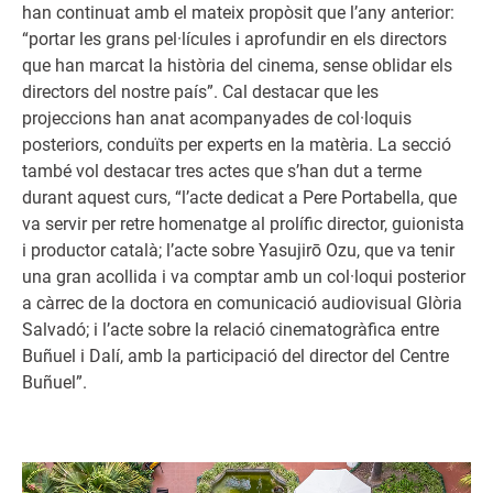
han continuat amb el mateix propòsit que l’any anterior:
“portar les grans pel·lícules i aprofundir en els directors
que han marcat la història del cinema, sense oblidar els
directors del nostre país”. Cal destacar que les
projeccions han anat acompanyades de col·loquis
posteriors, conduïts per experts en la matèria. La secció
també vol destacar tres actes que s’han dut a terme
durant aquest curs, “l’acte dedicat a Pere Portabella, que
va servir per retre homenatge al prolífic director, guionista
i productor català; l’acte sobre Yasujirō Ozu, que va tenir
una gran acollida i va comptar amb un col·loqui posterior
a càrrec de la doctora en comunicació audiovisual Glòria
Salvadó; i l’acte sobre la relació cinematogràfica entre
Buñuel i Dalí, amb la participació del director del Centre
Buñuel”.