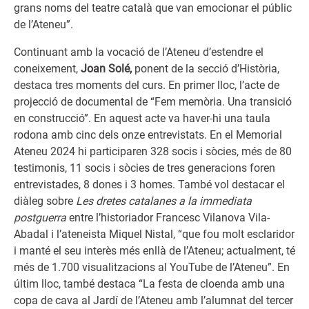
grans noms del teatre català que van emocionar el públic
de l’Ateneu”.
Continuant amb la vocació de l’Ateneu d’estendre el
coneixement,
Joan Solé,
ponent de la secció d’Història,
destaca tres moments del curs. En primer lloc, l’acte de
projecció de documental de “Fem memòria. Una transició
en construcció”. En aquest acte va haver-hi una taula
rodona amb cinc dels onze entrevistats. En el Memorial
Ateneu 2024 hi participaren 328 socis i sòcies, més de 80
testimonis, 11 socis i sòcies de tres generacions foren
entrevistades, 8 dones i 3 homes. També vol destacar el
diàleg sobre
Les dretes catalanes a la immediata
postguerra
entre l’historiador Francesc Vilanova Vila-
Abadal i l’ateneista Miquel Nistal, “que fou molt esclaridor
i manté el seu interès més enllà de l’Ateneu; actualment, té
més de 1.700 visualitzacions al YouTube de l’Ateneu”. En
últim lloc, també destaca “La festa de cloenda amb una
copa de cava al Jardí de l’Ateneu amb l’alumnat del tercer