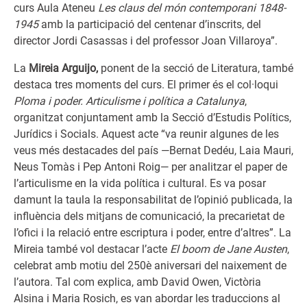
curs Aula Ateneu
Les claus del món contemporani 1848-
1945
amb la participació del centenar d’inscrits, del
director Jordi Casassas i del professor Joan Villaroya”.
La
Mireia Arguijo,
ponent de la secció de Literatura, també
destaca tres moments del curs. El primer és el col·loqui
Ploma i poder. Articulisme i política a Catalunya
,
organitzat conjuntament amb la Secció d’Estudis Polítics,
Jurídics i Socials. Aquest acte “va reunir algunes de les
veus més destacades del país —Bernat Dedéu, Laia Mauri,
Neus Tomàs i Pep Antoni Roig— per analitzar el paper de
l’articulisme en la vida política i cultural. Es va posar
damunt la taula la responsabilitat de l’opinió publicada, la
influència dels mitjans de comunicació, la precarietat de
l’ofici i la relació entre escriptura i poder, entre d’altres”. La
Mireia també vol destacar l’acte
El boom de Jane Austen
,
celebrat amb motiu del 250è aniversari del naixement de
l’autora. Tal com explica, amb David Owen, Victòria
Alsina i Maria Rosich, es van abordar les traduccions al