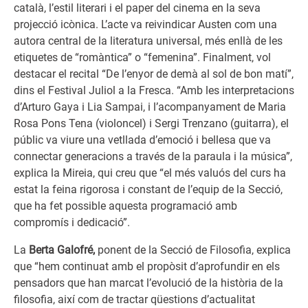
català, l’estil literari i el paper del cinema en la seva
projecció icònica. L’acte va reivindicar Austen com una
autora central de la literatura universal, més enllà de les
etiquetes de “romàntica” o “femenina”. Finalment, vol
destacar el recital “De l’enyor de demà al sol de bon matí”,
dins el Festival Juliol a la Fresca. “Amb les interpretacions
d’Arturo Gaya i Lia Sampai, i l’acompanyament de Maria
Rosa Pons Tena (violoncel) i Sergi Trenzano (guitarra), el
públic va viure una vetllada d’emoció i bellesa que va
connectar generacions a través de la paraula i la música”,
explica la Mireia, qui creu que “el més valuós del curs ha
estat la feina rigorosa i constant de l’equip de la Secció,
que ha fet possible aquesta programació amb
compromís i dedicació”.
La
Berta Galofré,
ponent de la Secció de Filosofia, explica
que “hem continuat amb el propòsit d’aprofundir en els
pensadors que han marcat l’evolució de la història de la
filosofia, així com de tractar qüestions d’actualitat