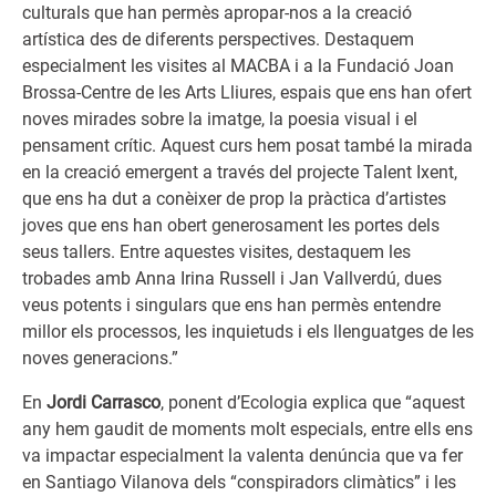
culturals que han permès apropar-nos a la creació
artística des de diferents perspectives. Destaquem
especialment les visites al MACBA i a la Fundació Joan
Brossa-Centre de les Arts Lliures, espais que ens han ofert
noves mirades sobre la imatge, la poesia visual i el
pensament crític. Aquest curs hem posat també la mirada
en la creació emergent a través del projecte Talent Ixent,
que ens ha dut a conèixer de prop la pràctica d’artistes
joves que ens han obert generosament les portes dels
seus tallers. Entre aquestes visites, destaquem les
trobades amb Anna Irina Russell i Jan Vallverdú, dues
veus potents i singulars que ens han permès entendre
millor els processos, les inquietuds i els llenguatges de les
noves generacions.”
En
Jordi Carrasco
, ponent d’Ecologia explica que “aquest
any hem gaudit de moments molt especials, entre ells ens
va impactar especialment la valenta denúncia que va fer
en Santiago Vilanova dels “conspiradors climàtics” i les