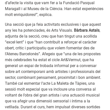
d’afecte la visita que vam fer a la Fundació Pasqual
Maragall i al Museu de la Ciència. Han estat experiències
molt enriquidores!”, explica.
Una secció que ja feia activitats exclusives i que aquest
any les ha potenciades, és Arts Visuals.
Bàrbara Astals
,
adjunta de la secció, creu que han tingut una acollida
“excel·lent” i que “han contribuït a reforçar el caràcter
obert, crític i participatiu que volem fomentar des de
l’Ateneu Barcelonès”. Afegeix que “una de les propostes
més celebrades ha estat el cicle Art&Vermut, que ha
generat un espai de trobada informal per a conversar
sobre art contemporani amb artistes i professionals del
sector, combinant pensament, proximitat i bon ambient.
També cal esmentar l’acte La Maleta de Tàpies, una
sessió molt especial que va incloure una conversa al
voltant de l’obra del gran artista i una actuació musical
que va afegir una dimensió sensorial i íntima a la
vetllada. Durant el curs, hem impulsat diverses sortides