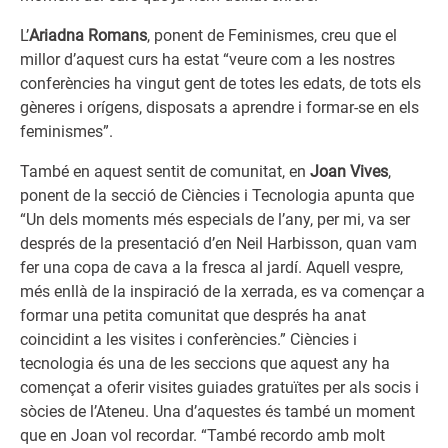
L’
Ariadna Romans
, ponent de Feminismes, creu que el
millor d’aquest curs ha estat “veure com a les nostres
conferències ha vingut gent de totes les edats, de tots els
gèneres i orígens, disposats a aprendre i formar-se en els
feminismes”.
També en aquest sentit de comunitat, en
Joan Vives
,
ponent de la secció de Ciències i Tecnologia apunta que
“Un dels moments més especials de l’any, per mi, va ser
després de la presentació d’en Neil Harbisson, quan vam
fer una copa de cava a la fresca al jardí. Aquell vespre,
més enllà de la inspiració de la xerrada, es va començar a
formar una petita comunitat que després ha anat
coincidint a les visites i conferències.” Ciències i
tecnologia és una de les seccions que aquest any ha
començat a oferir visites guiades gratuïtes per als socis i
sòcies de l’Ateneu. Una d’aquestes és també un moment
que en Joan vol recordar. “També recordo amb molt