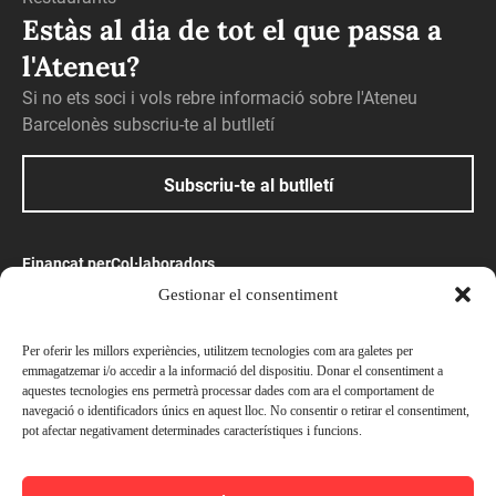
Estàs al dia de tot el que passa a
l'Ateneu?
Si no ets soci i vols rebre informació sobre l'Ateneu
Barcelonès subscriu-te al butlletí
Subscriu-te al butlletí
Finançat per
Col·laboradors
Gestionar el consentiment
Amb el suport
Per oferir les millors experiències, utilitzem tecnologies com ara galetes per
emmagatzemar i/o accedir a la informació del dispositiu. Donar el consentiment a
aquestes tecnologies ens permetrà processar dades com ara el comportament de
navegació o identificadors únics en aquest lloc. No consentir o retirar el consentiment,
pot afectar negativament determinades característiques i funcions.
© Ateneu Barcelonès, 2026. Tots els drets reservats