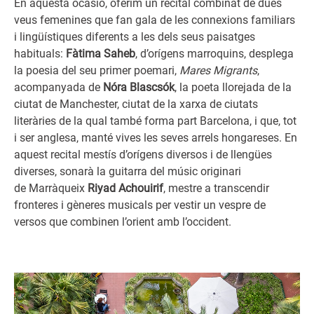
En aquesta ocasió, oferim un recital combinat de dues
veus femenines que fan gala de les connexions familiars
i lingüístiques diferents a les dels seus paisatges
habituals:
Fàtima Saheb
, d’orígens marroquins, desplega
la poesia del seu primer poemari,
Mares Migrants
,
acompanyada de
Nóra Blascsók
, la poeta llorejada de la
ciutat de Manchester, ciutat de la xarxa de ciutats
literàries de la qual també forma part Barcelona, i que, tot
i ser anglesa, manté vives les seves arrels hongareses. En
aquest recital mestís d’orígens diversos i de llengües
diverses, sonarà la guitarra del músic originari
de Marràqueix
Riyad Achouirif
, mestre a transcendir
fronteres i gèneres musicals per vestir un vespre de
versos que combinen l’orient amb l’occident.