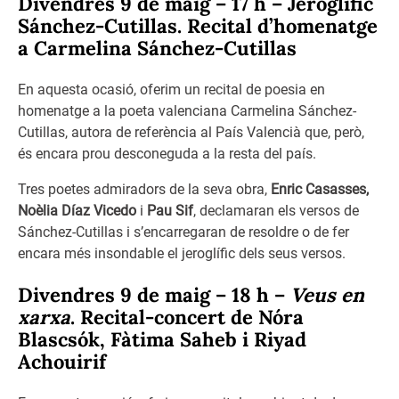
Divendres 9 de maig – 17 h
– Jeroglífic
Sánchez-Cutillas. Recital d’homenatge
a Carmelina Sánchez-Cutillas
En aquesta ocasió, oferim un recital de poesia en
homenatge a la poeta valenciana Carmelina Sánchez-
Cutillas, autora de referència al País Valencià que, però,
és encara prou desconeguda a la resta del país.
Tres poetes admiradors de la seva obra,
Enric Casasses,
Noèlia Díaz Vicedo
i
Pau Sif
, declamaran els versos de
Sánchez-Cutillas i s’encarregaran de resoldre o de fer
encara més insondable el jeroglífic dels seus versos.
Divendres 9 de maig – 18 h
–
Veus en
xarxa
. Recital-concert de Nóra
Blascsók, Fàtima Saheb i Riyad
Achouirif