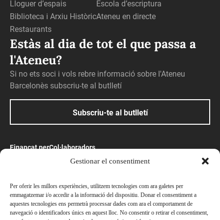
Lloguer d’espais
Escola d’escriptura
Biblioteca i Arxiu Històric
Ateneu en directe
Restaurants
Estàs al dia de tot el que passa a
l'Ateneu?
Si no ets soci i vols rebre informació sobre l'Ateneu
Barcelonès subscriu-te al butlletí
Subscriu-te al butlletí
Finançat per
Col·laboradors
Gestionar el consentiment
Amb el suport
Per oferir les millors experiències, utilitzem tecnologies com ara galetes per
emmagatzemar i/o accedir a la informació del dispositiu. Donar el consentiment a
aquestes tecnologies ens permetrà processar dades com ara el comportament de
navegació o identificadors únics en aquest lloc. No consentir o retirar el consentiment,