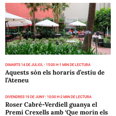
DIMARTS 14 DE JULIOL - 15:00 H
-
1 MIN DE LECTURA
Aquests són els horaris d’estiu de
l’Ateneu
DIVENDRES 19 DE JUNY - 10:00 H
-
2 MIN DE LECTURA
Roser Cabré-Verdiell guanya el
Premi Crexells amb ‘Que morin els