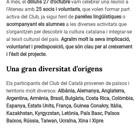
A més, el
dilluns 27 d’octubre
vam celebrar una reunió a
l’Ateneu amb
25 socis i voluntaris
, que volen formar part
activa del Club, ja sigui fent de
parelles lingüístiques
o
acompanyant els alumnes
a les diverses activitats que
s’organitzen per descobrir la cultura catalana i integrar-se
al teixit cultural del país.
Agraïm molt la seva implicació,
voluntariat i predisposició, que són clau per al creixement
i l’èxit del projecte.
Una gran diversitat d’orígens
Els participants del Club del Català provenen de països i
territoris molt diversos:
Albània, Alemanya, Anglaterra,
Argentina, Armènia, Brasil, Bulgària, Costa Rica, Colòmbia,
Espanya, Estats Units, França, Guinea Conakry, Itàlia,
Kazakhstan, Kyrgyzstan, Letònia, País Basc, Països
Baixos, Rússia, Taiwan, Ucraïna, Xina i Xipre
.