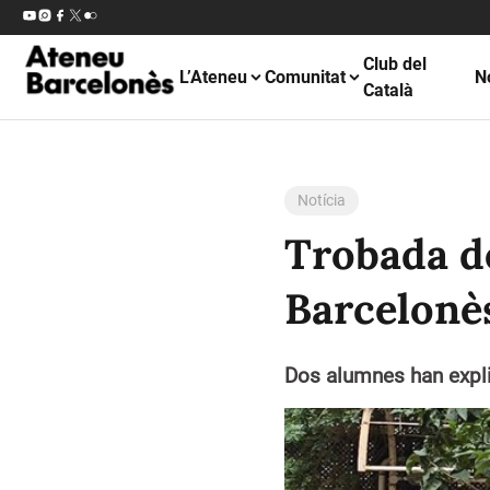
Club del
L’Ateneu
Comunitat
N
Català
Notícia
Trobada d
Barcelonè
Dos alumnes han expli