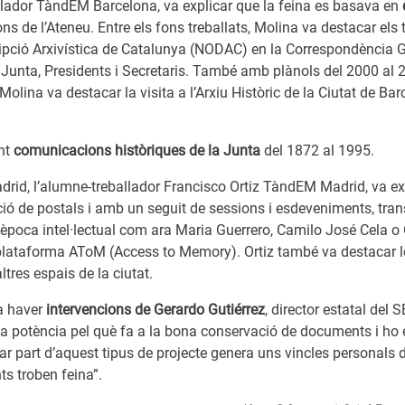
llador TàndEM Barcelona, va explicar que la feina es basava en
ns de l’Ateneu. Entre els fons treballats, Molina va destacar els 
ipció Arxivística de Catalunya (NODAC) en la Correspondència G
Junta, Presidents i Secretaris. També amb plànols del 2000 al 2
Molina va destacar la visita a l’Arxiu Històric de la Ciutat de Bar
nt
comunicacions històriques de la Junta
del 1872 al 1995.
adrid, l’alumne-treballador Francisco Ortiz TàndEM Madrid, va ex
ció de postals i amb un seguit de sessions i esdeveniments, tran
l’època intel·lectual com ara Maria Guerrero, Camilo José Cela o
 plataforma AToM (Access to Memory). Ortiz també va destacar les
ltres espais de la ciutat.
a haver
intervencions de Gerardo Gutiérrez
, director estatal del 
na potència pel què fa a la bona conservació de documents i ho
ar part d’aquest tipus de projecte genera uns vincles personals 
ts troben feina”.