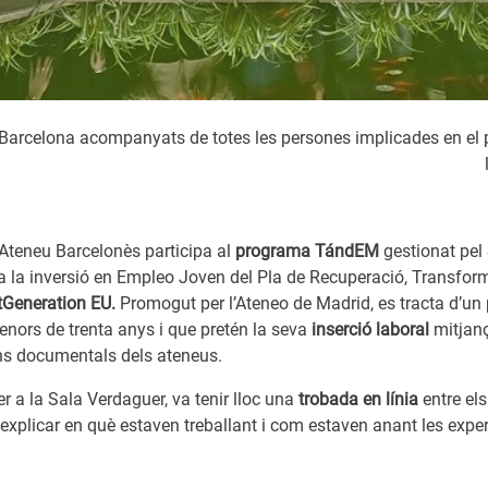
rcelona acompanyats de totes les persones implicades en el pro
Ateneu Barcelonès participa al
programa TándEM
gestionat pel
 la inversió en Empleo Joven del Pla de Recuperació, Transforma
Generation EU.
Promogut per l’Ateneo de Madrid, es tracta d’u
enors de trenta anys i que pretén la seva
inserció laboral
mitjanç
ons documentals dels ateneus.
r a la Sala Verdaguer, va tenir lloc una
trobada en línia
entre els
d’explicar en què estaven treballant i com estaven anant les exp