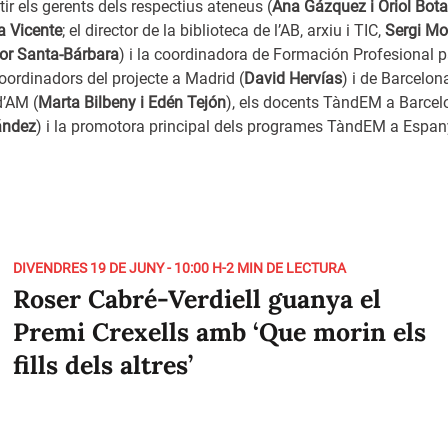
tir els gerents dels respectius ateneus (
Ana Gázquez i Oriol Bota
a Vicente
; el director de la biblioteca de l’AB, arxiu i TIC,
Sergi Mo
tor Santa-Bárbara
) i la coordinadora de Formación Profesional 
coordinadors del projecte a Madrid (
David Hervías
) i de Barcelo
d’AM (
Marta Bilbeny i Edén Tejón
), els docents TàndEM a Barcelo
ández
) i la promotora principal dels programes TàndEM a Espan
DIVENDRES 19 DE JUNY - 10:00 H
-
2 MIN DE LECTURA
Roser Cabré-Verdiell guanya el
Premi Crexells amb ‘Que morin els
fills dels altres’