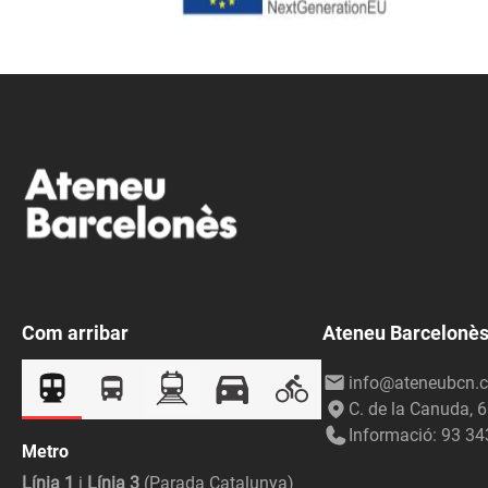
Com arribar
Ateneu Barcelonè
info@ateneubcn.c
C. de la Canuda, 
Informació: 93 34
Metro
Línia 1
i
Línia 3
(Parada Catalunya)