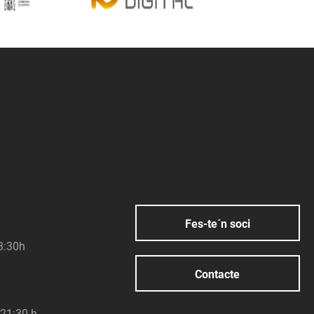
Fes-te´n soci
23:30h
Contacte
 21:30 h