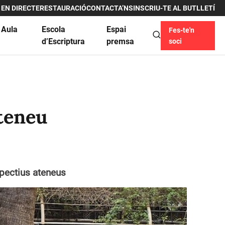
 EN DIRECTE
RESTAURACIÓ
CONTACTA’NS
INSCRIU-TE AL BUTLLETÍ
 Aula
Escola
Espai
Fes-te'n
u
d’Escriptura
premsa
soci
teneu
spectius ateneus