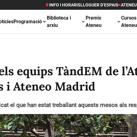
INFO I HORARIS
LLOGUER D’ESPAIS
ATENEU
Biblioteca i
Premis
Cursos
otícies
Programació
arxiu
Ateneu
Atene
els equips TàndEM de l’A
s i Ateneo Madrid
cat el que han estat treballant aquests mesos als re